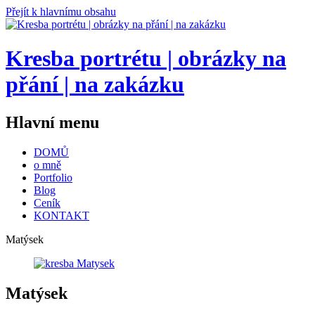
Přejít k hlavnímu obsahu
Kresba portrétu | obrázky na
přání | na zakázku
Hlavní menu
DOMŮ
o mně
Portfolio
Blog
Ceník
KONTAKT
Matýsek
Matýsek