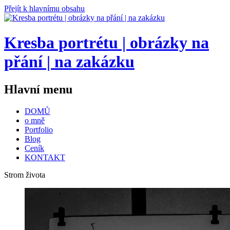
Přejít k hlavnímu obsahu
Kresba portrétu | obrázky na
přání | na zakázku
Hlavní menu
DOMŮ
o mně
Portfolio
Blog
Ceník
KONTAKT
Strom života