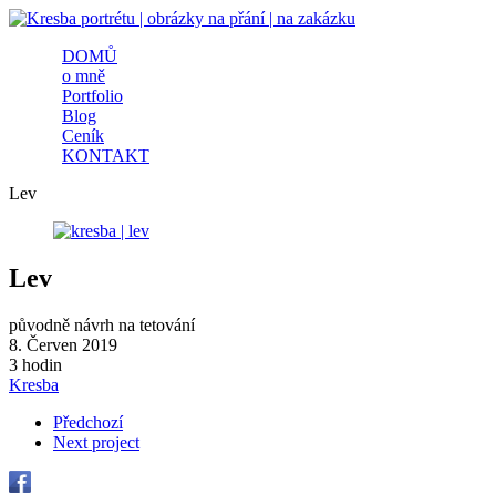
Přejít k hlavnímu obsahu
DOMŮ
Kresba
o mně
Hlavní menu
Portfolio
portrétu
Blog
Ceník
|
KONTAKT
obrázky
Lev
na
přání |
Lev
na
původně návrh na tetování
8. Červen 2019
zakázku
3 hodin
Kresba
Předchozí
Next project